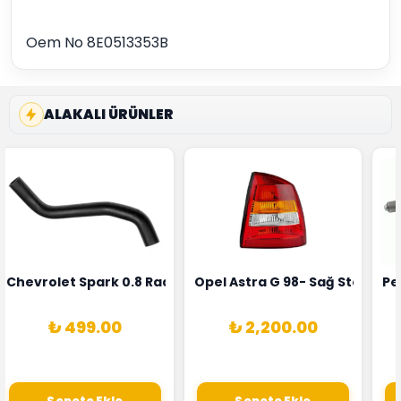
Oem No 8E0513353B
ALAKALI ÜRÜNLER
rka 1628HN-0258010081
 Şarj Alternatörü Valeo Marka 05E903018G
Chevrolet Spark 0.8 Radyatör Üst Hortumu Rapro Marka 
Opel Astra G 98- Sağ Stop La
Pe
₺ 499.00
₺ 2,200.00