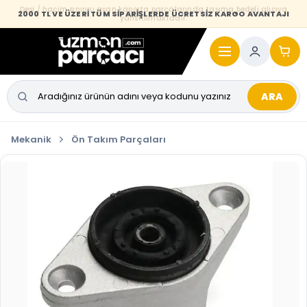
Desi / hacim sınırını aşan kaporta parçalarında taşıma bedeli alıcıya
2000 TL VE ÜZERİ TÜM SİPARİŞLERDE ÜCRETSİZ KARGO AVANTAJI
yansıtılmaktadır.
ARA
Mekanik
Ön Takım Parçaları