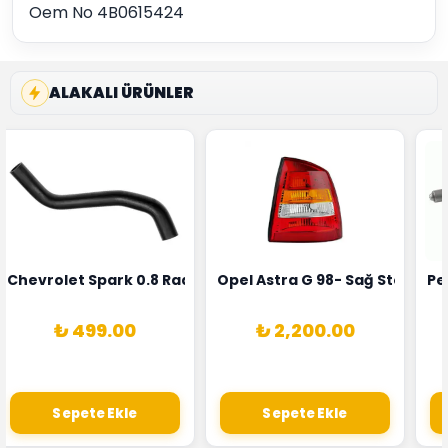
Oem No 4B0615424
ALAKALI ÜRÜNLER
rka 1628HN-0258010081
 Şarj Alternatörü Valeo Marka 05E903018G
Chevrolet Spark 0.8 Radyatör Üst Hortumu Rapro Marka 
Opel Astra G 98- Sağ Stop La
Pe
₺ 499.00
₺ 2,200.00
Sepete Ekle
Sepete Ekle