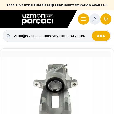
Desi / hacim sınırını aşan kaporta parçalarında taşıma bedeli alıcıya
2000 TL VE ÜZERİ TÜM SİPARİŞLERDE ÜCRETSİZ KARGO AVANTAJI
yansıtılmaktadır.
ARA