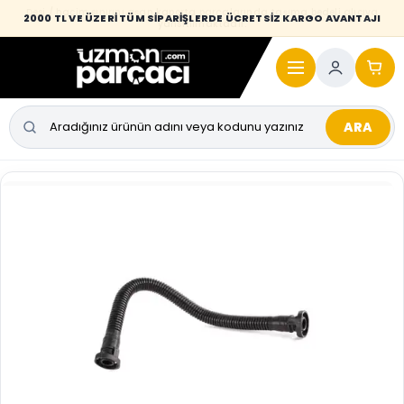
Desi / hacim sınırını aşan kaporta parçalarında taşıma bedeli alıcıya
2000 TL VE ÜZERİ TÜM SİPARİŞLERDE ÜCRETSİZ KARGO AVANTAJI
yansıtılmaktadır.
ARA