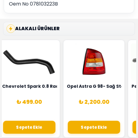
Oem No 078103223B
ALAKALI ÜRÜNLER
rka 1628HN-0258010081
 Şarj Alternatörü Valeo Marka 05E903018G
Chevrolet Spark 0.8 Radyatör Üst Hortumu Rapro Marka 
Opel Astra G 98- Sağ Stop La
Pe
₺ 499.00
₺ 2,200.00
Sepete Ekle
Sepete Ekle