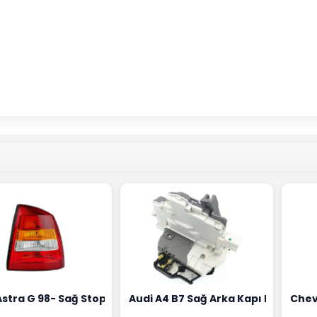
18G
Hortumu Rapro Marka 96591464
Astra G 98- Sağ Stop Lambası Depo Marka 6223020
Audi A4 B7 Sağ Arka Kapı Kilit Mek
Chev