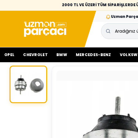
2000 TL VE ÜZERİ TÜM SİPARİŞLERD
Uzman Parça
OPEL
CHEVROLET
BMW
MERCEDES-BENZ
VOLKSW