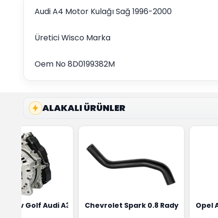
Audi A4 Motor Kulağı Sağ 1996-2000
Üretici Wisco Marka
Oem No 8D0199382M
ALAKALI ÜRÜNLER
ensörü Bosch Marka 1628HN-0258010081
eon Wv Golf Audi A3 Şarj Alternatörü Valeo Marka 05E9030
Chevrolet Spark 0.8 Radyatör Üst 
Opel 