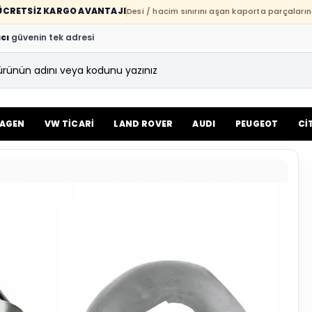
E ÜCRETSİZ KARGO AVANTAJI
Desi / hacim sınırını aşan kaporta parçaların
cı
güvenin tek adresi
AGEN
VW TİCARİ
LAND ROVER
AUDI
PEUGEOT
Cİ