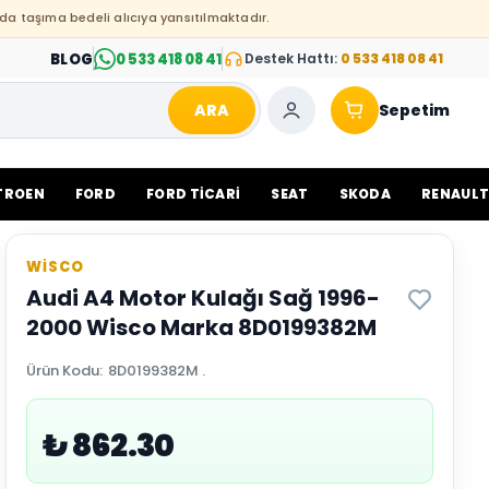
da taşıma bedeli alıcıya yansıtılmaktadır.
BLOG
0 533 418 08 41
Destek Hattı:
0 533 418 08 41
ARA
Sepetim
TROEN
FORD
FORD TİCARİ
SEAT
SKODA
RENAUL
WİSCO
Audi A4 Motor Kulağı Sağ 1996-
2000 Wisco Marka 8D0199382M
Ürün Kodu
:
8D0199382M .
₺ 862.30