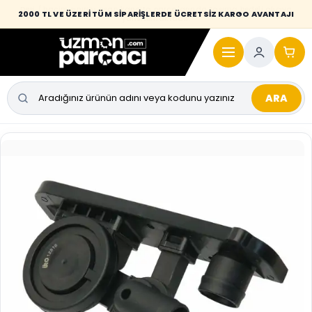
Desi / hacim sınırını aşan kaporta parçalarında taşıma bedeli alıcıya
2000 TL VE ÜZERİ TÜM SİPARİŞLERDE ÜCRETSİZ KARGO AVANTAJI
yansıtılmaktadır.
ARA