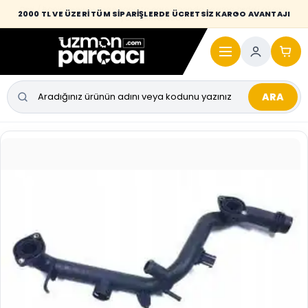
Desi / hacim sınırını aşan kaporta parçalarında taşıma bedeli alıcıya
2000 TL VE ÜZERİ TÜM SİPARİŞLERDE ÜCRETSİZ KARGO AVANTAJI
yansıtılmaktadır.
ARA