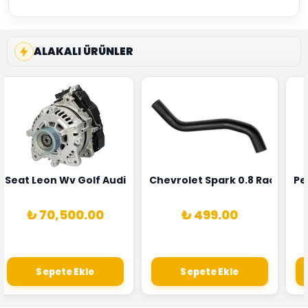
ALAKALI ÜRÜNLER
5T3
 Oksijen Sensörü Bosch Marka 1628HN-0258010081
Seat Leon Wv Golf Audi A3 Şarj Alternatörü Valeo Marka 
Chevrolet Spark 0.8 Radyatör
Pe
₺ 70,500.00
₺ 499.00
Sepete Ekle
Sepete Ekle