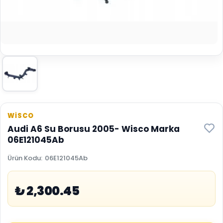
WİSCO
Audi A6 Su Borusu 2005- Wisco Marka
06E121045Ab
Ürün Kodu
:
06E121045Ab
₺ 2,300.45