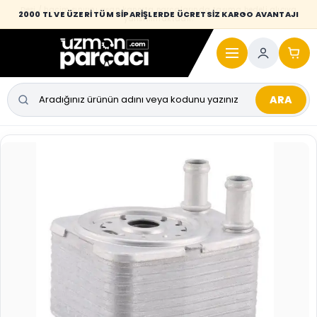
Desi / hacim sınırını aşan kaporta parçalarında taşıma bedeli alıcıya
2000 TL VE ÜZERİ TÜM SİPARİŞLERDE ÜCRETSİZ KARGO AVANTAJI
yansıtılmaktadır.
ARA