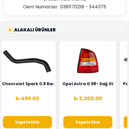
Oem Numarası : 038117021B - 344375
ALAKALI ÜRÜNLER
rka 1628HN-0258010081
 Şarj Alternatörü Valeo Marka 05E903018G
Chevrolet Spark 0.8 Radyatör Üst Hortumu Rapro Marka 
Opel Astra G 98- Sağ Stop La
Pe
₺ 499.00
₺ 2,200.00
Sepete Ekle
Sepete Ekle