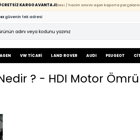
E ÜCRETSİZ KARGO AVANTAJI
Desi / hacim sınırını aşan kaporta parçaların
cı
güvenin tek adresi
AGEN
VW TİCARİ
LAND ROVER
AUDI
PEUGEOT
Cİ
Nedir ? - HDI Motor Ömr