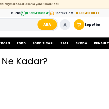
da taşıma bedeli alıcıya yansıtılmaktadır.
BLOG
0 533 418 08 41
Destek Hattı:
0 533 418 08 41
ARA
Sepetim
TROEN
FORD
FORD TİCARİ
SEAT
SKODA
RENAUL
ü Ne Kadar?