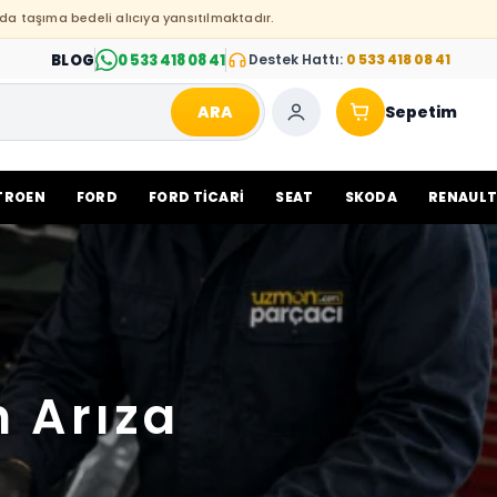
da taşıma bedeli alıcıya yansıtılmaktadır.
BLOG
0 533 418 08 41
Destek Hattı:
0 533 418 08 41
ARA
Sepetim
TROEN
FORD
FORD TİCARİ
SEAT
SKODA
RENAUL
n Arıza