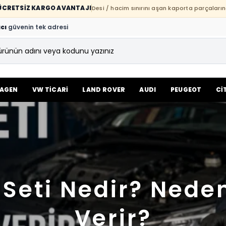
E ÜCRETSİZ KARGO AVANTAJI
Desi / hacim sınırını aşan kaporta parçaların
cı
güvenin tek adresi
AGEN
VW TİCARİ
LAND ROVER
AUDI
PEUGEOT
Cİ
 Seti Nedir? Nede
Verir?