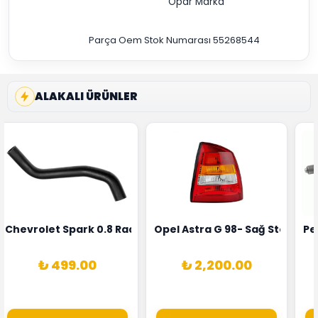
Opar Marka
Parça Oem Stok Numarası 55268544
ALAKALI ÜRÜNLER
rka 1628HN-0258010081
 Şarj Alternatörü Valeo Marka 05E903018G
Chevrolet Spark 0.8 Radyatör Üst Hortumu Rapro Marka 
Opel Astra G 98- Sağ Stop La
Pe
₺ 499.00
₺ 2,200.00