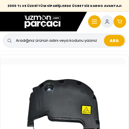
Desi / hacim sınırını aşan kaporta parçalarında taşıma bedeli alıcıya
2000 TL VE ÜZERİ TÜM SİPARİŞLERDE ÜCRETSİZ KARGO AVANTAJI
yansıtılmaktadır.
ARA