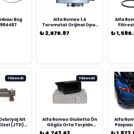
mbası Bsg
Alfa Romeo 1.4
Alfa Rom
1984487
Teromstat Orijinal Opar
Filtres
55215006
7
₺ 2,676.97
₺ 1,596
Tükendi
Tükendi
ebriyaj Alt
Alfa Romeo Giulietta Ön
Alfa Rom
Dizel (JTD)
Gögüs Orta Torpido
Paspası 
l 46541667
Orjinal 156101280
5
₺ 4,743.63
₺ 1,873