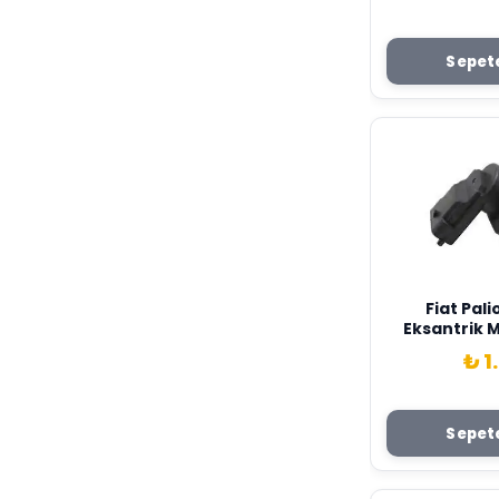
Sepete
Fiat Palio 1.2 - 1.4
Eksantrik M
Orijinal Op
₺ 1
Sepete