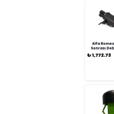
Alfa Romeo
Sonrası Deb
Müşürü Ori
₺ 1,772.73
5050