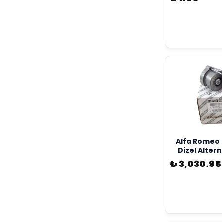
Alfa Romeo G
Dizel Alter
Kütüğü Orjni
₺ 3,030.95