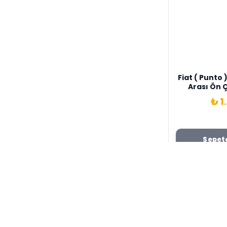
Fiat ( Punto ) 2003-200
Arası Ön 
Sinyali Ori
₺ 1
4652
Sepete