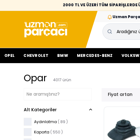
2000 TL VE ÜZERİ TÜM SİPARİŞLERD
Uzman Parça
OPEL
CHEVROLET
BMW
MERCEDES-BENZ
VOLKSW
Opar
4017
ürün
Fiyat artan
Alt Kategoriler
Aydınlatma
(
89
)
Kaporta
(
550
)