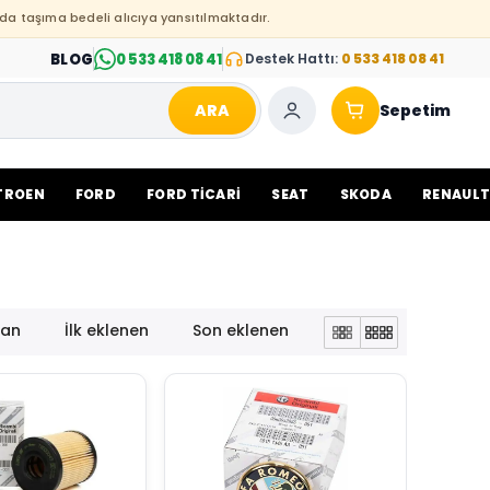
da taşıma bedeli alıcıya yansıtılmaktadır.
BLOG
0 533 418 08 41
Destek Hattı:
0 533 418 08 41
ARA
Sepetim
TROEN
FORD
FORD TİCARİ
SEAT
SKODA
RENAUL
lan
İlk eklenen
Son eklenen