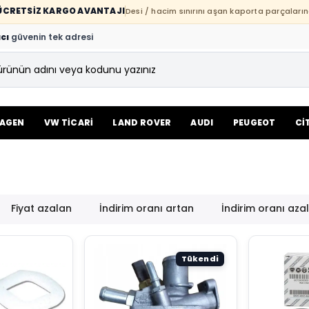
E ÜCRETSİZ KARGO AVANTAJI
Desi / hacim sınırını aşan kaporta parçaların
cı
güvenin tek adresi
AGEN
VW TİCARİ
LAND ROVER
AUDI
PEUGEOT
Cİ
Fiyat azalan
İndirim oranı artan
İndirim oranı aza
Tükendi