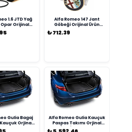
eo 1.6 JTD Yağ
Alfa Romeo 147 Jant
i Opar Orijinal
Göbeği Orijinal Ürün
1754237
60652886
.95
₺ 712.39
eo Gulia Bagaj
Alfa Romeo Gulia Kauçuk
Kauçuk Orjinal
Paspas Takımı Orjinal
0547082
(4X2) 50547106
.95
₺ 5,592.46