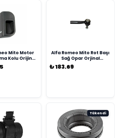
meo Mito Motor
Alfa Romeo Mito Rot Başı
a Kolu Orijinal
Sağ Opar Orjinal
35516979
77364569
5
₺ 183.69
Tükendi