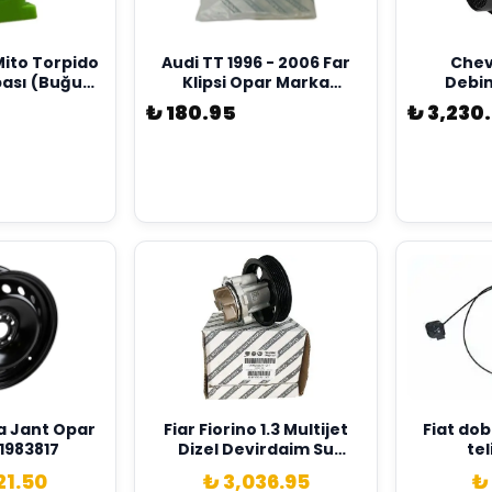
ito Torpido
Audi TT 1996 - 2006 Far
Chev
ası (Buğu
Klipsi Opar Marka
Debi
rijinal Opar
46461781 - 8N0951257
Akış
₺ 180.95
₺ 3,230.
7581
5
ra Jant Opar
Fiar Fiorino 1.3 Multijet
Fiat doblo kabut acma
51983817
Dizel Devirdaim Su
tel
Pompası Opar Marka
21.50
₺ 3,036.95
₺
46338675