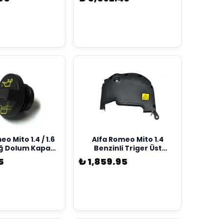
o Mito 1.4 / 1.6
Alfa Romeo Mito 1.4
ğ Dolum Kapağı
Benzinli Triger Üst
 Opar 55222036
Kapağı Opar Marka
5
₺ 1,859.95
55268544