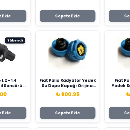
 Ekle
Sepete Ekle
Se
Tükendi
Fiat Palio Radyatör Yedek
Fiat Punto Radyatör
il Sensörü
Su Depo Kapağı Orijinal
Yedek S
ar 46798368
OPAR 46799364
Orijinal
.00
₺ 600.95
₺
 Ekle
Sepete Ekle
Se