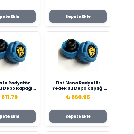
pete Ekle
Sepete Ekle
Fiat Siena Radyatör
u Depo Kapağı
Yedek Su Depo Kapağı
 OPAR 46799364
Orijinal OPAR 46799364
 611.79
₺ 660.95
pete Ekle
Sepete Ekle