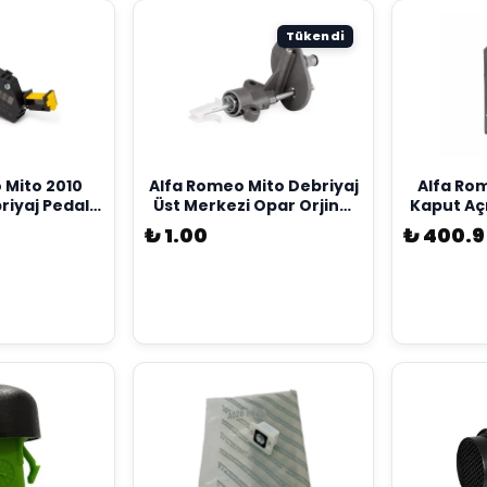
Tükendi
 Mito 2010
Alfa Romeo Mito Debriyaj
Alfa Ro
riyaj Pedal
Üst Merkezi Opar Orjinal
Kaput Açm
jinal Opar
55190993
7
₺ 1.00
₺ 400.9
8479