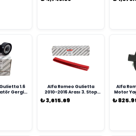
ulietta 1.6
Alfa Romeo Gulietta
Alfa Rome
natör Gergi
2010-2016 Arası 3. Stop
Motor Ya
al 55282321
Lambası Orijinal Opar
Orijinal
₺ 3,615.69
₺ 825.9
51925086