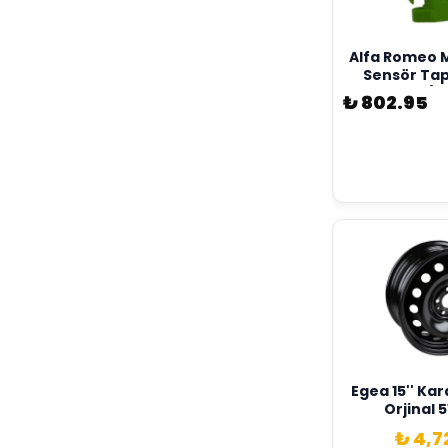
Alfa Romeo M
Sensör Tap
Sensörsüz) O
₺ 802.95
73540
Egea 15'' Ka
Orjinal 
₺ 4,7