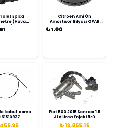
rolet Epica
Citroen Ami Ön
metre (Hava
Amortisör Bilyası OPAR
metre) Opar
Marka 9828224880
61
₺ 1.00
1782034
Fiat 500 2015 Sonrası 1.6
i 51810937
Jtd Urea Enjektörü
Orijinal Opar Marka
 455.95
₺ 13,855.15
55283499