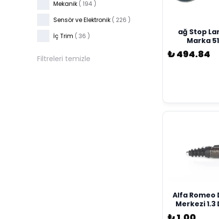
Mekanik
(
194
)
Sensör ve Elektronik
(
226
)
ağ Stop La
İç Trim
(
36
)
Marka 5
₺ 494.84
Filtreleri temizle
Alfa Romeo D
Merkezi 1.3 
Opar Orjina
₺ 1.00