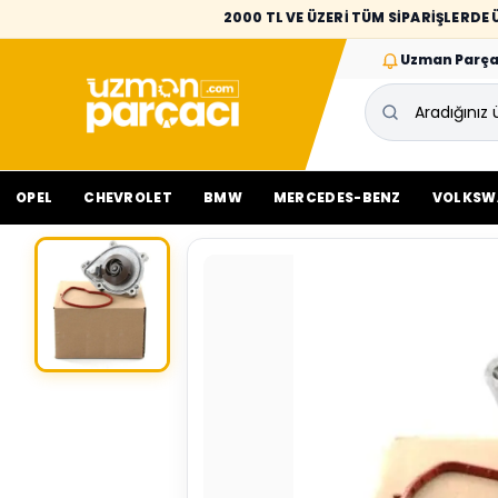
2000 TL VE ÜZERİ TÜM SİPARİŞLERD
Uzman Parça
OPEL
CHEVROLET
BMW
MERCEDES-BENZ
VOLKSW