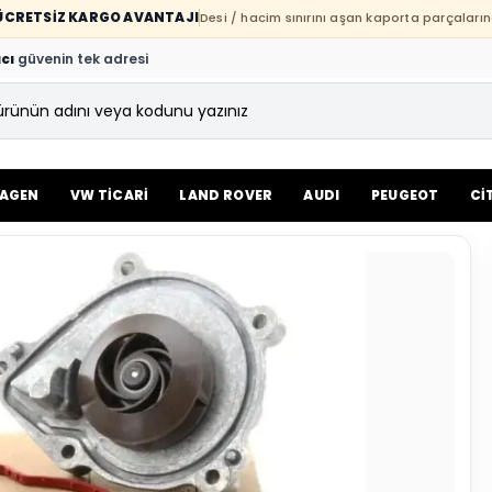
E ÜCRETSİZ KARGO AVANTAJI
Desi / hacim sınırını aşan kaporta parçaların
cı
güvenin tek adresi
AGEN
VW TİCARİ
LAND ROVER
AUDI
PEUGEOT
Cİ