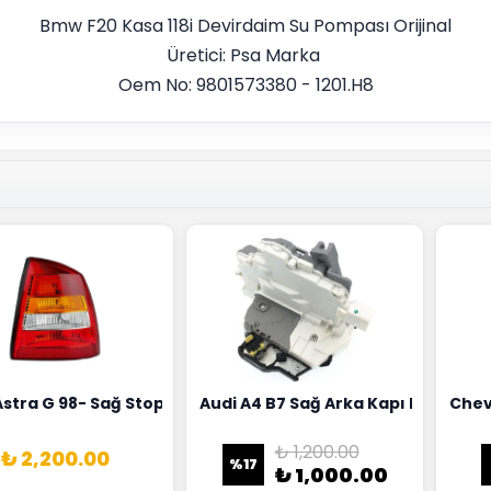
Bmw F20 Kasa 118i Devirdaim Su Pompası Orijinal
Üretici: Psa Marka
Oem No: 9801573380 - 1201.H8
18G
Hortumu Rapro Marka 96591464
Astra G 98- Sağ Stop Lambası Depo Marka 6223020
Audi A4 B7 Sağ Arka Kapı Kilit Mek
Chev
₺ 1,200.00
₺ 2,200.00
%
17
₺ 1,000.00