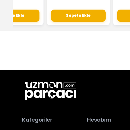
Sepete Ekle
Sepete Ekle
Kategoriler
Hesabım