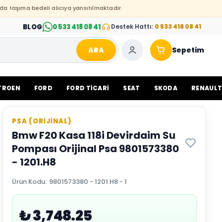
da taşıma bedeli alıcıya yansıtılmaktadır.
BLOG
0 533 418 08 41
Destek Hattı:
0 533 418 08 41
ARA
Sepetim
TROEN
FORD
FORD TİCARİ
SEAT
SKODA
RENAUL
PSA (ORİJİNAL)
Bmw F20 Kasa 118i Devirdaim Su
Pompası Orijinal Psa 9801573380
- 1201.H8
Ürün Kodu
:
9801573380 - 1201.H8 - 1
₺ 3,748.25