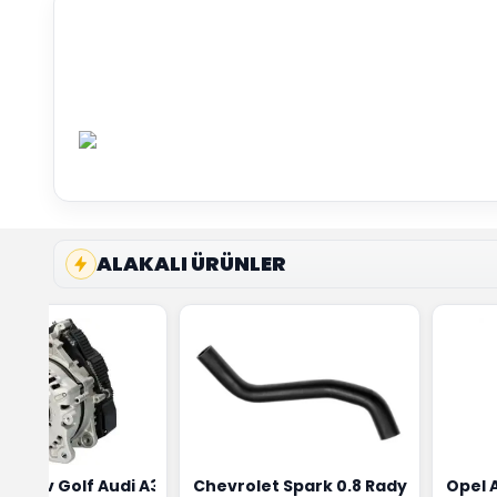
ALAKALI ÜRÜNLER
ensörü Bosch Marka 1628HN-0258010081
eon Wv Golf Audi A3 Şarj Alternatörü Valeo Marka 05E9030
Chevrolet Spark 0.8 Radyatör Üst 
Opel 