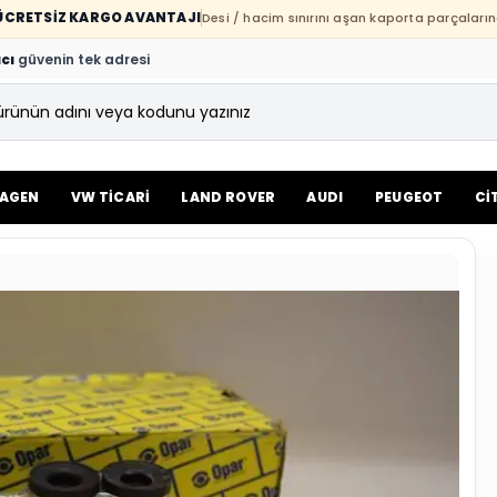
E ÜCRETSİZ KARGO AVANTAJI
Desi / hacim sınırını aşan kaporta parçaların
cı
güvenin tek adresi
AGEN
VW TİCARİ
LAND ROVER
AUDI
PEUGEOT
Cİ