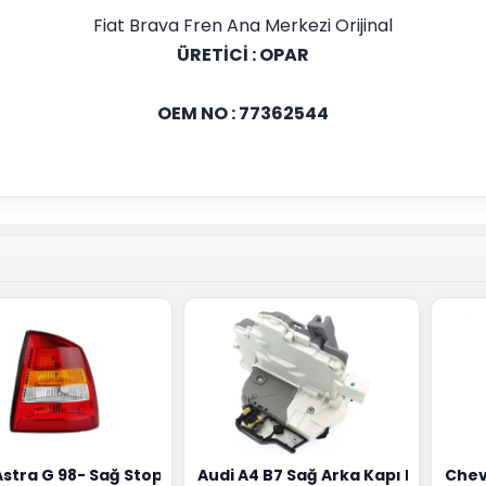
Fiat Brava Fren Ana Merkezi Orijinal
ÜRETİCİ : OPAR
OEM NO : 77362544
18G
Hortumu Rapro Marka 96591464
Astra G 98- Sağ Stop Lambası Depo Marka 6223020
Audi A4 B7 Sağ Arka Kapı Kilit Mek
Chev