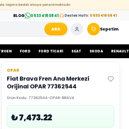
da taşıma bedeli alıcıya yansıtılmaktadır.
BLOG
0 533 418 08 41
Destek Hattı:
0 533 418 08 41
ARA
Sepetim
TROEN
FORD
FORD TİCARİ
SEAT
SKODA
RENAUL
OPAR
Fiat Brava Fren Ana Merkezi
Orijinal OPAR 77362544
Ürün Kodu
:
77362544-OPAR-BRAVA
₺ 7,473.22