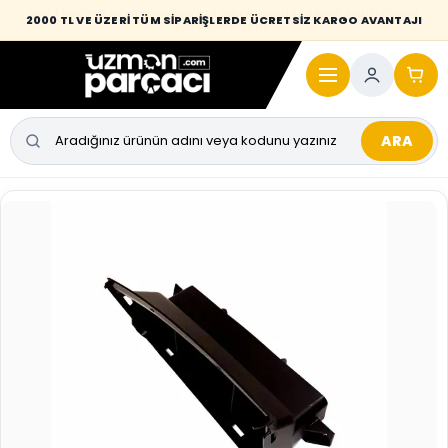
Desi / hacim sınırını aşan kaporta parçalarında taşıma bedeli alıcıya
2000 TL VE ÜZERİ TÜM SİPARİŞLERDE ÜCRETSİZ KARGO AVANTAJI
yansıtılmaktadır.
ARA