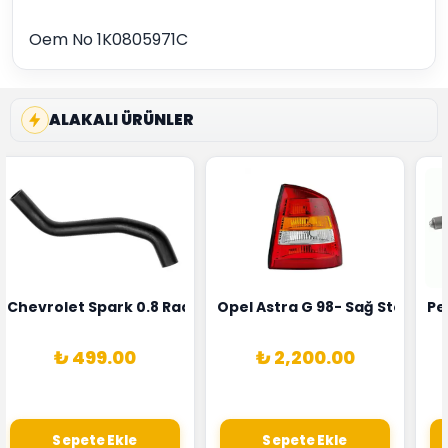
Oem No 1K0805971C
ALAKALI ÜRÜNLER
rka 1628HN-0258010081
 Şarj Alternatörü Valeo Marka 05E903018G
Chevrolet Spark 0.8 Radyatör Üst Hortumu Rapro Marka 
Opel Astra G 98- Sağ Stop La
Pe
₺ 499.00
₺ 2,200.00
Sepete Ekle
Sepete Ekle